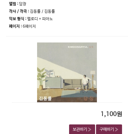
앨범 :
답장
작사 / 작곡 :
김동률 / 김동률
악보 형식 :
멜로디 + 피아노
페이지 :
6페이지
1,100원
보관하기 »
구매하기 »