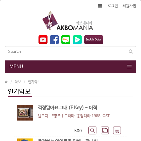
로그인
회원가입
MENU
악보
인기악보
인기악보
걱정말아요 그대 (F Key) - 이적
멜로디 | F장조 |
드라마 '응답하라 1988' OST
500