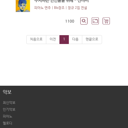
주저하는 연인들을 위해 - 잔나비
피아노 연주 | Bb장조 |
정규 2집 전설
1100
처음으로
이전
1
다음
맨끝으로
악보
최신악보
인기악보
피아노
멜로디