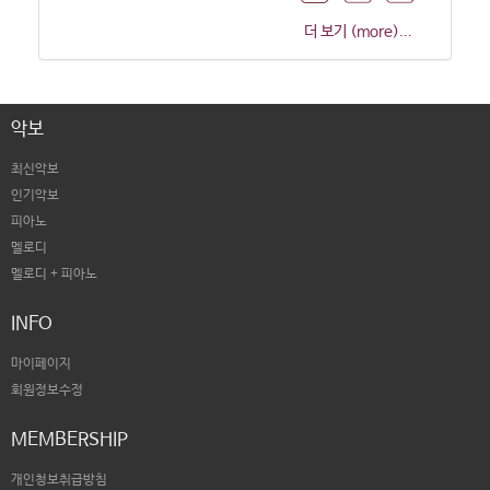
더 보기 (more)...
악보
최신악보
인기악보
피아노
멜로디
멜로디 + 피아노
INFO
마이페이지
회원정보수정
MEMBERSHIP
개인청보취급방침