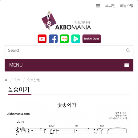
로그인
회원가입
MENU
악보
악보상세
꽃송이가