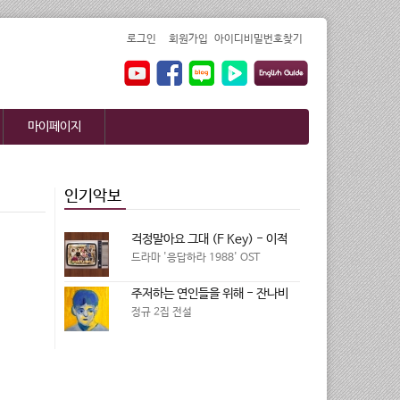
로그인
회원가입
아이디비밀번호찾기
마이페이지
인기악보
걱정말아요 그대 (F Key) - 이적
드라마 '응답하라 1988' OST
주저하는 연인들을 위해 - 잔나비
정규 2집 전설