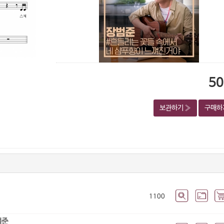
5
보관하기 »
구매하
1100
범준