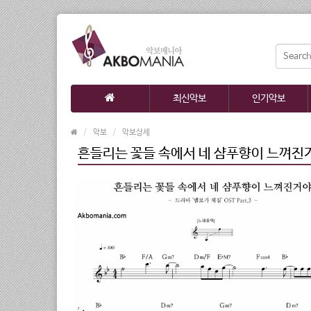
최신악보
인기악보
악보
악보상세
흔들리는 꽃들 속에서 네 샴푸향이 느껴진거야