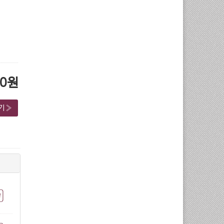
00원
기 »