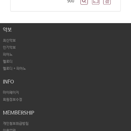
900
악보
최신악보
인기악보
피아노
멜로디
멜로디 + 피아노
INFO
마이페이지
회원정보수정
MEMBERSHIP
개인청보취급방침
이용약관